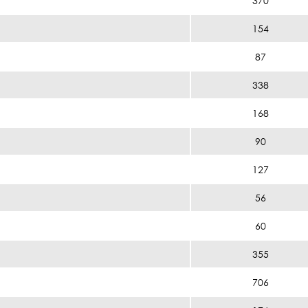
370
154
87
338
168
90
127
56
60
355
706