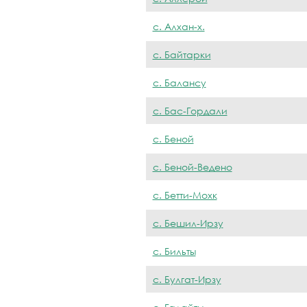
с. Алхан-х.
с. Байтарки
с. Балансу
с. Бас-Гордали
с. Беной
с. Беной-Ведено
с. Бетти-Мохк
с. Бешил-Ирзу
с. Бильты
с. Булгат-Ирзу