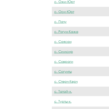
с. Ожи-Юрт
с. Оси-Юрт
с. Пачу
с. Рогун-Кажа
с. Саясан
с. Симсир
с. Совраги
с. Согунты
с. Стерч-Керч
с. Татай-х.
с. Турты-х.