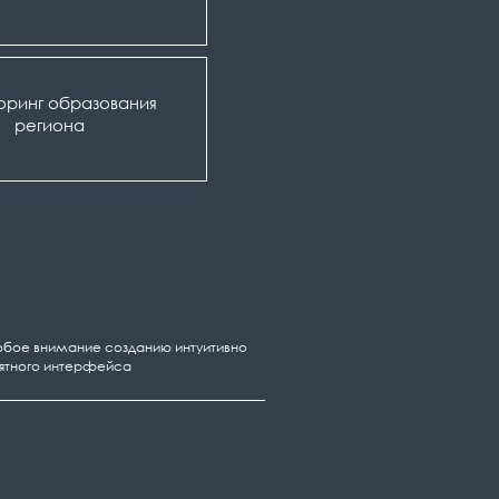
оринг образования
региона
бое внимание созданию интуитивно
ятного интерфейса