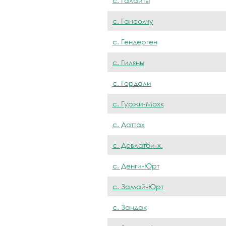
с. Галайты
с. Гансолчу
с. Гендерген
с. Гиляны
с. Гордали
с. Гуржи-Мохк
с. Даттах
с. Девлатби-х.
с. Денги-Юрт
с. Замай-Юрт
с. Зандак