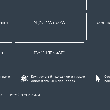
вания
РЦОИ ЕГЭ и МКО
Монит
ка
ГБУ "РЦППМиСП"
нных и
Комплексный подход к организации
Осо
образовательных процессов
пон
И ЧЕЧЕНСКОЙ РЕСПУБЛИКИ