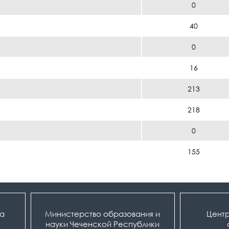
0
40
0
16
213
218
0
155
ка
Министерство образования и
Центр
науки Чеченской Республики