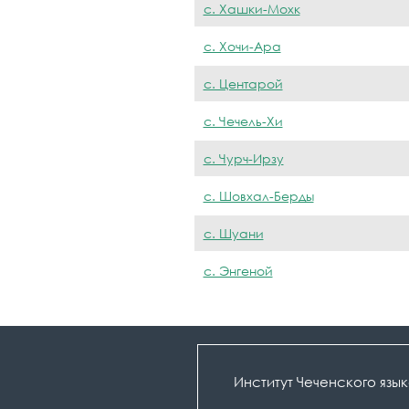
с. Хашки-Мохк
с. Хочи-Ара
с. Центарой
с. Чечель-Хи
с. Чурч-Ирзу
с. Шовхал-Берды
с. Шуани
с. Энгеной
Институт Чеченского язы