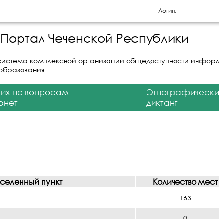
Логин:
Портал Чеченской Республики
система комплексной организации общедоступности инфор
 образования
них по вопросам
Этнографически
рнет
диктант
аселенный пункт
Количество мест
163
0