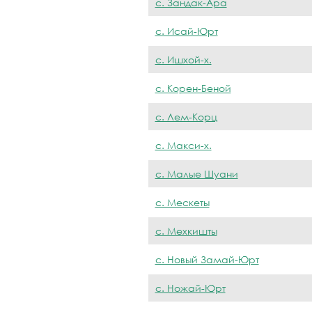
с. Зандак-Ара
с. Исай-Юрт
с. Ишхой-х.
с. Корен-Беной
с. Лем-Корц
с. Макси-х.
с. Малые Шуани
с. Мескеты
с. Мехкишты
с. Новый Замай-Юрт
с. Ножай-Юрт