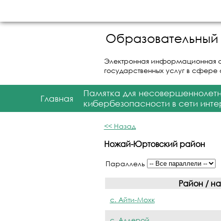
Образовательный 
Электронная информационная 
государственных услуг в сфере
Памятка для несовершеннолет
Главная
кибербезопасности в сети инте
<< Назад
Ножай-Юртовский район
Параллель
Район / н
с. Айти-Мохк
с. Аллерой