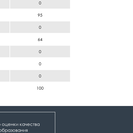
0
95
0
64
0
0
0
100
 оценки качества
образования