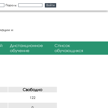
Пароль:
мации и
й
Дистанционное
Список
обучение
обучающихся
Свободно
122
0