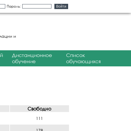
Пароль:
мации и
й
Дистанционное
Список
обучение
обучающихся
Свободно
111
178