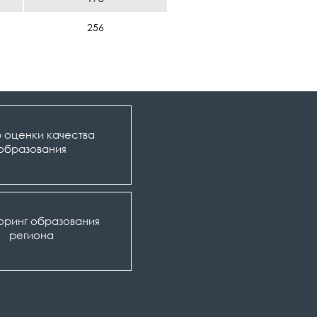
256
 оценки качества
образования
оринг образования
региона