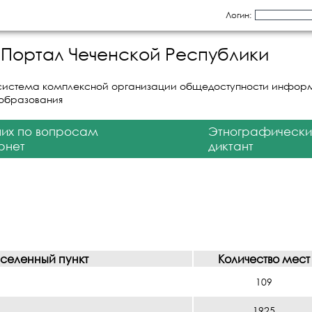
Логин:
Портал Чеченской Республики
система комплексной организации общедоступности инфор
 образования
них по вопросам
Этнографически
рнет
диктант
аселенный пункт
Количество мест
109
1925