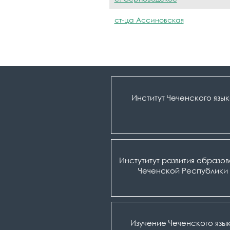
ст-ца Ассиновская
Институт Чеченского язы
Инстутитут развития образо
Чеченской Республики
Изучение Чеченского язы