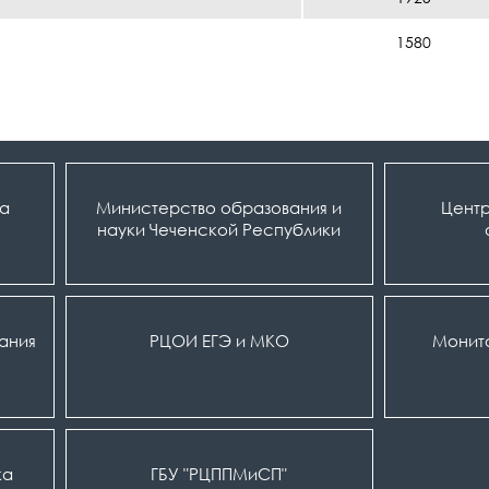
1580
ка
Министерство образования и
Центр
науки Чеченской Республики
вания
РЦОИ ЕГЭ и МКО
Монит
ка
ГБУ "РЦППМиСП"