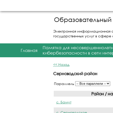
Образовательный 
Электронная информационная 
государственных услуг в сфере
Памятка для несовершеннолет
Главная
кибербезопасности в сети инте
<< Назад
Серноводский район
Параллель
Район / н
с. Бамут
с. Серноводское