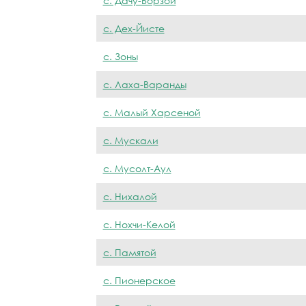
с. Дачу-Борзой
с. Дех-Йисте
с. Зоны
с. Лаха-Варанды
с. Малый Харсеной
с. Мускали
с. Мусолт-Аул
с. Нихалой
с. Нохчи-Келой
с. Памятой
с. Пионерское