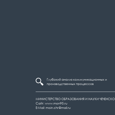
Глубокий анализ коммуникационных и
производственных процессов
МИНИСТЕРСТВО ОБРАЗОВАНИЯ И НАУКИ ЧЕЧЕНСКО
Сайт: www.mon95.ru
E-Mail: moin.chr@mail.ru