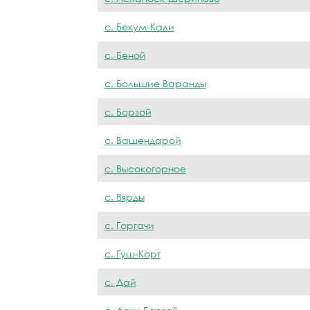
с. Бекум-Кали
с. Беной
с. Большие Варанды
с. Борзой
с. Вашендарой
с. Высокогорное
с. Вярды
с. Горгачи
с. Гуш-Корт
с. Дай